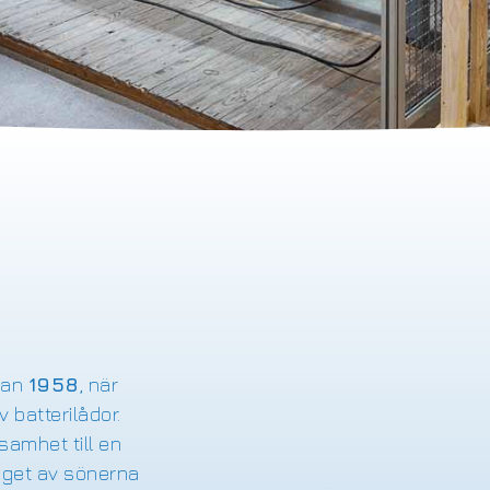
dan
1958
, när
 batterilådor.
samhet till en
aget av sönerna