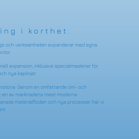
ing i korthet:
ggs och verksamheten expanderar med egna
ntor.
nell expansion, inklusive specialmaskiner för
h nya kaplinjer.
r historia. Genom en omfattande om- och
pat en av marknadens mest moderna
erade materialflöden och nya processer har vi
nt.