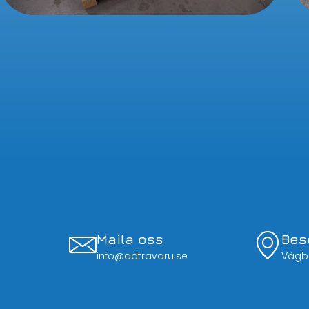
Maila oss
Bes
info@adtravaru.se
Vägbe