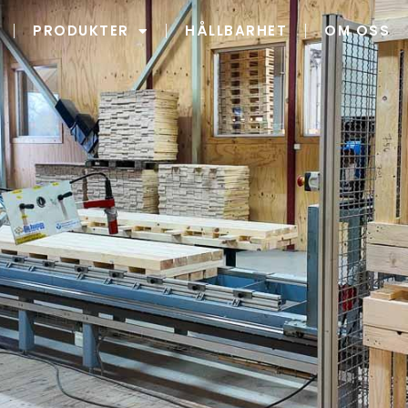
PRODUKTER
HÅLLBARHET
OM OSS