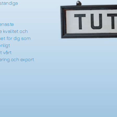
ständiga
senaste
 kvalitet och
het för dig som
nligt
t vårt
ering och export.