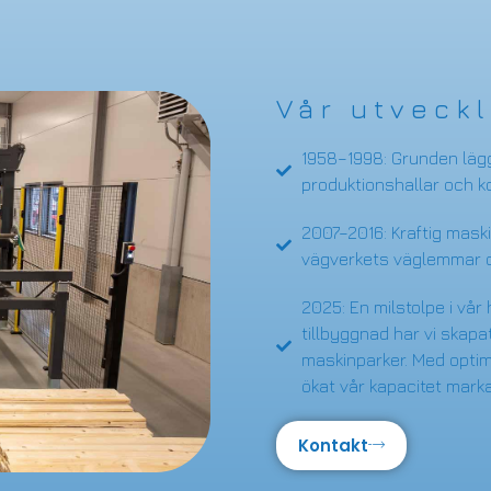
Vår utveckl
1958–1998: Grunden lä
produktionshallar och ko
2007–2016: Kraftig maski
vägverkets väglemmar oc
2025: En milstolpe i vå
tillbyggnad har vi ska
maskinparker. Med optim
ökat vår kapacitet marka
Kontakt