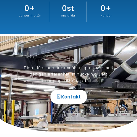
0
+
0
st
0
+
Verksamhetsår
Anställda
Kunder
Dina idéer och önskemål kompletterat med
gedigen erfarenhet är nyckeln till ett
framgångsrikt samarbete.
Kontakt